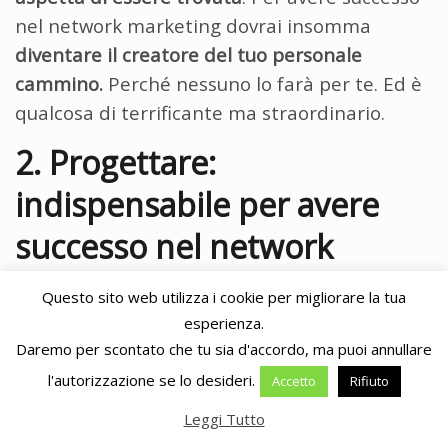
nel network marketing dovrai insomma
diventare il creatore del tuo personale
cammino.
Perché nessuno lo farà per te. Ed è
qualcosa di terrificante ma straordinario.
2. Progettare:
indispensabile per avere
successo nel network
marketing
Questo sito web utilizza i cookie per migliorare la tua
esperienza.
Se hai deciso che la vita da imprenditore è
Daremo per scontato che tu sia d'accordo, ma puoi annullare
nelle tue corde e desideri
creare e gestire il
l'autorizzazione se lo desideri.
Accetto
Rifiuto
tuo business
, allora dovresti iniziare a
Leggi Tutto
familiarizzare con i concetti di business plan e