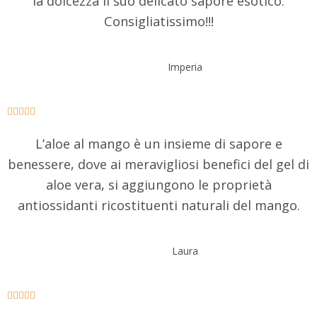
la dolcezza il suo delicato sapore esotico.
Consigliatissimo!!!
Imperia





L’aloe al mango è un insieme di sapore e
benessere, dove ai meravigliosi benefici del gel di
aloe vera, si aggiungono le proprietà
antiossidanti ricostituenti naturali del mango.
Laura




